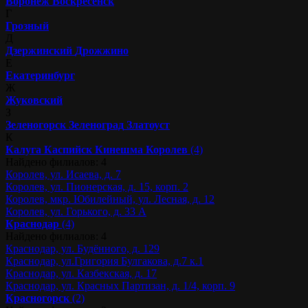
Воронеж
Воскресенск
Г
Грозный
Д
Дзержинский
Дрожжино
Е
Екатеринбург
Ж
Жуковский
З
Зеленогорск
Зеленоград
Златоуст
К
Калуга
Каспийск
Кинешма
Королев
(4)
Найдено филиалов: 4
Королев, ул. Исаева, д. 7
Королев, ул. Пионерская, д. 15, корп. 2
Королев, мкр. Юбилейный, ул. Лесная, д. 12
Королев, ул. Горького, д. 33 А
Краснодар
(4)
Найдено филиалов: 4
Краснодар, ул. Будённого, д. 129
Краснодар, ул.Григория Булгакова, д.7 к.1
Краснодар, ул. Казбекская, д. 17
Краснодар, ул. Красных Партизан, д. 1/4, корп. 9
Красногорск
(2)