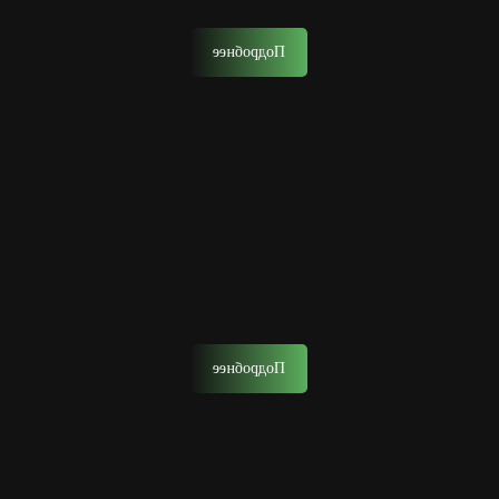
многоступенчатый ритуал.
Подробнее
Детская стрижка
Позвольте сыну с ранних лет почувствовать себя
настоящим мужчиной, окунувшись в атмосферу
барбершопа.
Подробнее