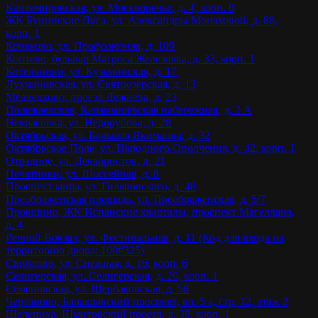
Кантемировская, ул. Москворечье, д. 4, корп. 6
ЖК Бунинские Луга, ул. Александры Монаховой, д. 88,
корп. 1
Коньково, ул. Профсоюзная, д. 109
Коптево, бульвар Матроса Железняка, д. 33, корп. 1
Котельники, ул. Кузьминская, д. 17
Лухмановская, ул. Святоозерская, д. 13
Медведково, проезд Дежнёва, д. 23
Полежаевская, Карамышевская набережная, д. 2 А
Некрасовка, ул. Недорубова, д. 28
Октябрьская, ул. Большая Якиманка, д. 32
Октябрьское Поле, ул. Народного Ополчения, д. 42, корп. 1
Отрадное, ул. Декабристов, д. 21
Печатники, ул. Шоссейная, д. 8
Проспект мира, ул. Гиляровского, д. 48
Преображенская площадь, ул. Преображенская, д. 5/7
Прокшино, ЖК Испанские кварталы, проспект Магеллана,
д. 4
Речной Вокзал, ул. Фестивальная, д. 11 (Код для входа на
территорию двора: 100#325)
Свиблово, ул. Снежная, д. 16, корп. 6
Селигерская, ул. Селигерская, д. 26, корп. 1
Семеновская, ул. Щербаковская, д. 58
Чертаново, Балаклавский проспект, вл. 5 а, стр. 12, этаж 2
Шелепиха, Шмитовский проезд, д. 39, корп. 1