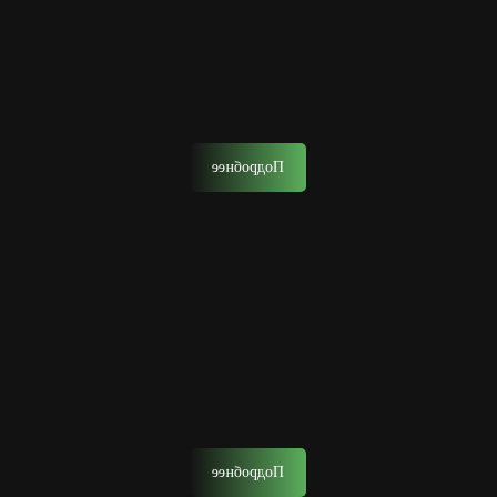
Стрижка ножницами
Данная стрижка выполняется ножницами, но часто
использует и другие инструменты в тандеме для
придания причёске уникальности.
Подробнее
Камуфляж, тонирование бороды
Тонирование — процедура для маскировки седины или
смены имиджа.
Подробнее