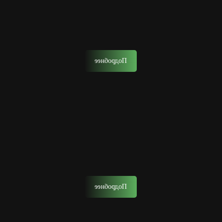
Мужской уход за лицом в барбершопе — это
комплексный уход, который вернет коже здоровье,
упругость и безупречный вид.
Подробнее
Тонирование волос
Тонирование волос поможет вам освежить образ, скрыть
седину или просто придать волосам более насыщенный
и ухоженный вид.
Подробнее