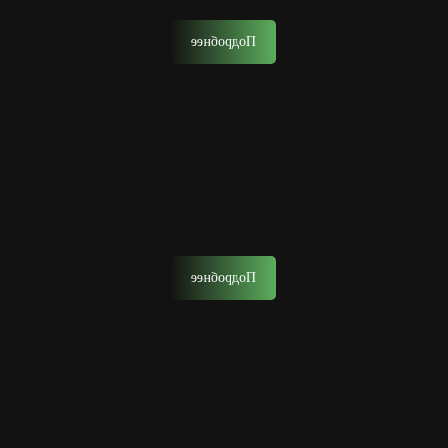
Подробнее
Биозавивка
Биозавивка – это техника, в которой не используются
агрессивные химические компоненты
Подробнее
Уход за лицом