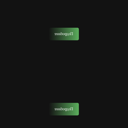
Стрижка отец и сын
Запишитесь на стрижку вместе с сыном.
Подробнее
Удаление волос воском
Это эффективный способ удаления волос на лице на
длительный срок с помощью горячего воска.
Подробнее