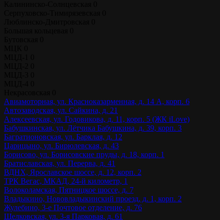
Калининско-Солнцевская
0
Серпуховско-Тимирязевская
0
Люблинско-Дмитровская
0
Большая кольцевая
0
Бутовская
0
МЦК
0
МЦД-1
0
МЦД-2
0
МЦД-3
0
МЦД-4
0
Некрасовская
0
Авиамоторная, ул. Красноказарменная, д. 14 А, корп. 6
Автозаводская, ул. Сайкина, д. 21
Алексеевская, ул. Годовикова, д. 11, корп. 5 (ЖК iLove)
Бабушкинская, ул. Лётчика Бабушкина, д. 39, корп. 3
Багратионовская, ул. Барклая, д. 12
Царицыно, ул. Бирюлевская, д. 43
Борисово, ул. Борисовские пруды, д. 18, корп. 1
Братиславская, ул. Перерва, д. 41
ВДНХ, Ярославское шоссе, д. 12, корп. 2
ТРК Вегас, МКАД, 24-й километр, 1
Волоколамская, Пятницкое шоссе, д. 7
Владыкино, Нововладыкинский проезд, д. 1, корп. 2
Жулебино, 3-е Почтовое отделение, д. 76
Щелковская, ул. 3-я Парковая, д. 61