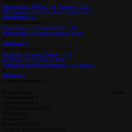
Найдено филиалов: 2
Красногорск, ТЦ Ёлка, ул. Ленина, д. 26 А
ЖК Ильинские луга, ул. Архангельская, д. 6
Красноярск
(2)
Найдено филиалов: 2
Красноярск, ул. Карла Маркса, д. 34
Красноярск, ул. Елены Стасовой, д. 48б
Л
Люберцы
(3)
Найдено филиалов: 3
Люберцы, проспект Победы, д. 14
Люберцы, ул. Дружбы, д. 11/26
Томилино, мкр. Птицефабрика, д. 35, корп. 3
М
Москва
(37)
Найдено филиалов: 37
Выберите линию:
Отмена
Сокольническая
0
Замоскворецкая
0
Арбатско-Покровская
0
Филёвская
0
Кольцевая
0
Калужско-Рижская
0
Таганско-Краснопресненская
0