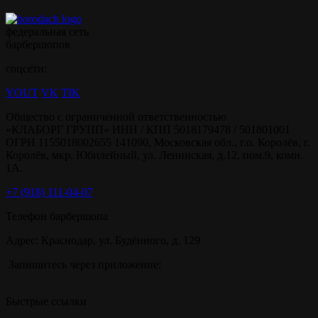
федеральная сеть
барбершопов
соцсети:
YOUT
VK
TIK
Общество с ограниченной ответственностью
«КЛАБОРГ ГРУПП» ИНН / КПП 5018179478 / 501801001
ОГРН 1155018002655 141090, Московская обл., г.о. Королёв, г.
Королёв, мкр. Юбилейный, ул. Ленинская, д.12, пом.9, комн.
1А.
+7 (918) 111-04-07
Телефон барбершопа
Адрес: Краснодар, ул. Будённого, д. 129
Запишитесь через приложение:
Быстрые ссылки