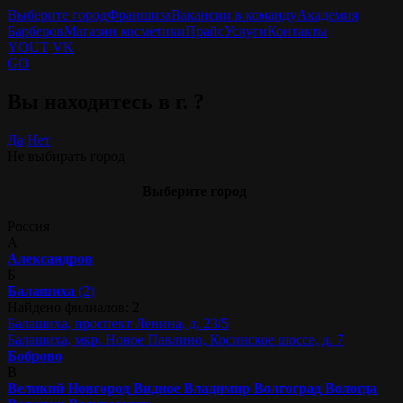
Выберите город
Франшиза
Вакансии в команду
Академия
Барберов
Магазин косметики
Прайс
Услуги
Контакты
YOUT
VK
GO
Вы находитесь в г.
?
Да
Нет
Не выбирать город
Выберите город
Россия
А
Александров
Б
Балашиха
(2)
Найдено филиалов: 2
Балашиха, проспект Ленина, д. 23/5
Балашиха, мкр. Новое Павлино, Косинское шоссе, д. 7
Боброво
В
Великий Новгород
Видное
Владимир
Волгоград
Вологда