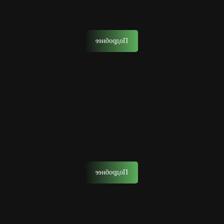
Мастера нашего барбершопа воплотят в жизнь любые
ваши пожелания от классики до самых смелых решений.
Подробнее
Моделирование бороды
Моделирование бороды — создание желаемой формы
бороды с помощью ножниц, опасной бритвы, шейвера
или машинки.
Подробнее